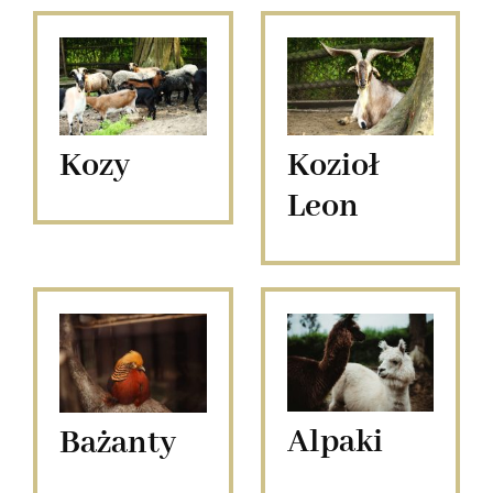
Kozy
Kozioł
Leon
Alpaki
Bażanty