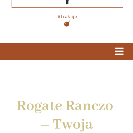
Atrakcje
Togg
Navi
KARCZMA&GRILL
MENU
Rogate Ranczo
WESELA
– Twoja
DLA DZIECI