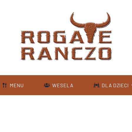
MENU
WESELA
DLA DZIECI