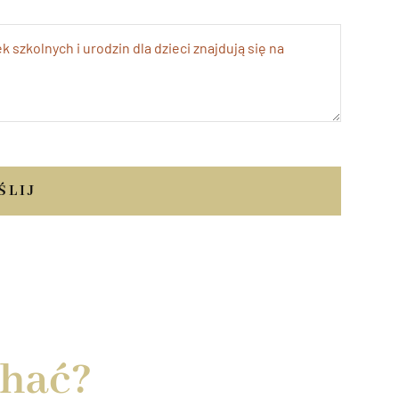
ŚLIJ
chać?