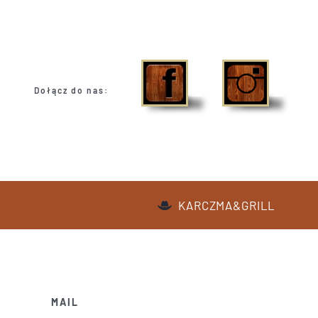
Przejdź
do
zawartości
Dołącz do nas:
KARCZMA&GRILL
MAIL